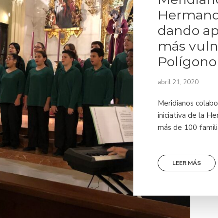
Hermanda
dando apo
más vuln
Polígono
abril 21, 2020
Meridianos colabo
iniciativa de la 
más de 100 familia
LEER MÁS