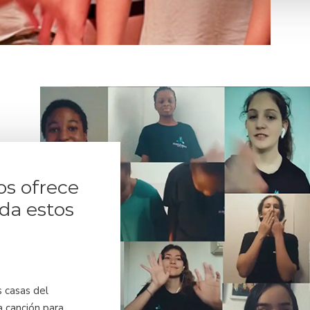
os ofrece
da estos
 casas del
a canción para