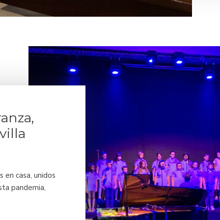
ranza,
illa
s en casa, unidos
sta pandemia,